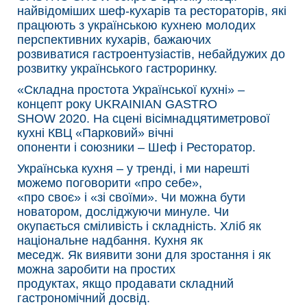
найвідоміших шеф-кухарів та рестораторів, які
працюють з українською кухнею молодих
перспективних кухарів, бажаючих
розвиватися гастроентузіастів, небайдужих до
розвитку українського гастроринку.
«Складна простота Української кухні» –
концепт року UKRAINIAN GASTRO
SHOW 2020. На сцені вісімнадцятиметрової
кухні КВЦ «Парковий» вічні
опоненти і союзники – Шеф і Ресторатор.
Українська кухня – у тренді, і ми нарешті
можемо поговорити «про себе»,
«про своє» і «зі своїми». Чи можна бути
новатором, досліджуючи минуле. Чи
окупається сміливість і складність. Хліб як
національне надбання. Кухня як
меседж. Як виявити зони для зростання і як
можна заробити на простих
продуктах, якщо продавати складний
гастрономічний досвід.