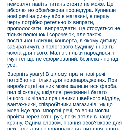
немовлят навіть питань стояти не може. Це
абсолютно обов'язкова процедура. Купивши
нові речі на ринку або в магазині, в першу
чергу потрібно ретельно їх випрати,
прополоскати і випрасувати. Це стосується не
тільки пелюшок і сорочечок, але також
постільної білизни, конверта, в якому дитину
забиратимуть з пологового будинку, і навіть
чохла для нього. Малюк тільки народився, і
імунітет ще не сформований, безпека - понад
усе.
Зверніть увагу! В цілому, прати нові речі
потрібно не тільки для новонароджених. При
виробництві на них може залишитися фарба,
пил зі складу, шкідливі речовини і багато
іншого. Їх чіпали працівники швейного відділу,
вантажники, співробітники магазинів. Якщо
мова йде про імпортні речі, то вони могли
пройти через сотні рук, поки летіли в нашу
країну. Одним словом, прання обов'язкове для
всіх, але для новонароджених питання навіть