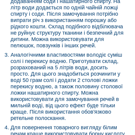
додаванням соди і нашатирного спирту. На
літр води додається по одній чайній ложці
спирту і соди. Після замочування потрібно
випрати річ з використанням порошку або
рідкого кошти. Склад подібного відбілювача
не руйнує структуру тканини і безпечний для
дитини. Можна використовувати для
пелюшок, повзунків і інших речей.
Аналогічними властивостями володіє суміш
солі і перекису водню. Приготувати склад,
розрахований на 5 літрів води, досить
просто. Для цього знадобиться розчинити у
воді 50 грам солі і додати 2 столові ложки
перекису водню, а також половину столової
ложки нашатирного спирту. Можна
використовувати для замочування речей в
мильній воді, від цього ефект буде тільки
краще. Після використання обов'язково
ретельне полоскання.
Для повернення товарного вигляду білим
речам краще використовувати борну кислоту.