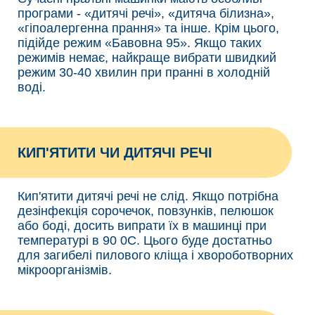
програми - «дитячі речі», «дитяча білизна»,
«гіпоалергенна прання» та інше. Крім цього,
підійде режим «Бавовна 95». Якщо таких
режимів немає, найкраще вибрати швидкий
режим 30-40 хвилин при пранні в холодній
воді.
КИП'ЯТИТИ ЧИ ДИТЯЧІ РЕЧІ
Кип'ятити дитячі речі не слід. Якщо потрібна
дезінфекція сорочечок, повзунків, пелюшок
або боді, досить випрати їх в машинці при
температурі в 90 0С. Цього буде достатньо
для загибелі пилового кліща і хвороботворних
мікроорганізмів.