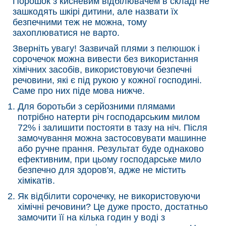
Порошок з кисневим відбілювачем в складі не
зашкодять шкірі дитини, але назвати їх
безпечними теж не можна, тому
захоплюватися не варто.
Зверніть увагу! Зазвичай плями з пелюшок і
сорочечок можна вивести без використання
хімічних засобів, використовуючи безпечні
речовини, які є під рукою у кожної господині.
Саме про них піде мова нижче.
Для боротьби з серйозними плямами
потрібно натерти річ господарським милом
72% і залишити постояти в тазу на ніч. Після
замочування можна застосовувати машинне
або ручне прання. Результат буде однаково
ефективним, при цьому господарське мило
безпечно для здоров'я, адже не містить
хімікатів.
Як відбілити сорочечку, не використовуючи
хімічні речовини? Це дуже просто, достатньо
замочити її на кілька годин у воді з