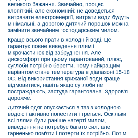
великого бажання. Звичайно, процес
клопіткий, але економний: не доведеться
витрачати електроенергії, витрати води будуть
мінімальні, а дорогою дитячий порошок можна
замінити звичайним господарським милом.
Краще всього прати в холодній воді. Це
гарантує повне виведення плям і
мікрочастинок від забруднення. Але
дискомфорт при цьому гарантований, плюс,
суглоби потрібно берегти. Тому найкращим
варіантом стане температура в діапазоні 15-18
0С. Від використання крижаної води краще
відмовитися, навіть якщо суглоби не
постраждають, застуда гарантована. Здоров'я
дорожче.
Дитячий одяг опускається в таз з холодною
водою і активно попестити і треться. Оскільки
всі плями були раніше натерті милом,
виведення не потребує багато сил, але
гарненько пом'яти і потерти їх потрібно. Потім