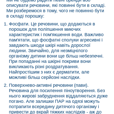
Ми не будемо радити певні бренди або
описувати речовини, які повинні бути в складі.
Ми розберемося в тому, чого не повинно бути
в складі порошку:
Фосфати. Це речовини, що додаються в
порошок для поліпшення миючих
характеристик і пом'якшення води. Важливо
пам'ятати, що фосфатні сполуки агресивні і
завдають шкоди шкірі навіть дорослої
людини. Звичайно, для незміцнілого
організму дитини вони ще більш небезпечні.
При попаданні на шкірні покриви вони
викликають різні роздратування.
Найпростішим з них є дерматити, але
можливі більш серйозні наслідки.
Поверхнево-активні речовини (пави).
Речовина для посилення піноутворення. Без
нього жирові забруднення віддаляються дуже
погано. Але залишки ПАР на одязі можуть
потрапити всередину дитячого організму і
привести до вкрай тяжких наслідків - аж до