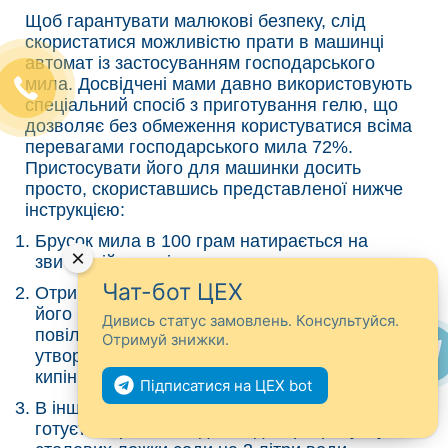
Щоб гарантувати малюкові безпеку, слід
скористатися можливістю прати в машинці
автомат із застосуванням господарського
мила. Досвідчені мами давно використовують
спеціальний спосіб з приготування гелю, що
дозволяє без обмеження користуватися всіма
перевагами господарського мила 72%.
Пристосувати його для машинки досить
просто, скориставшись представленої нижче
інструкцією:
Брусок мила в 100 грам натирається на
×
звичайній тертці для утворення стружки.
Чат-бот ЦЕХ
Отримавши натерте мило, потрібно змішати
його в 1 літрі гарячої води і поставити на
Дивись статус замовлень. Консультуйся.
повільний вогонь, постійно помішуючи до
Отримуй знижки.
утворення однорідної маси, але доводити до
кипіння не можна.
Підписатися на ЦЕХ bot
В іншій ємності за аналогічним сценарієм
готується розчин соди і води з розрахунку 3