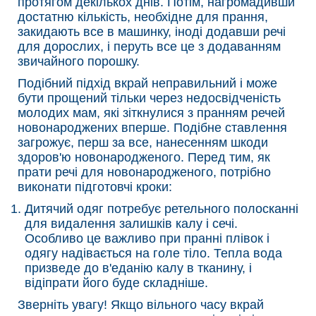
протягом декількох днів. Потім, нагромадивши
достатню кількість, необхідне для прання,
закидають все в машинку, іноді додавши речі
для дорослих, і перуть все це з додаванням
звичайного порошку.
Подібний підхід вкрай неправильний і може
бути прощений тільки через недосвідченість
молодих мам, які зіткнулися з пранням речей
новонароджених вперше. Подібне ставлення
загрожує, перш за все, нанесенням шкоди
здоров'ю новонародженого. Перед тим, як
прати речі для новонародженого, потрібно
виконати підготовчі кроки:
Дитячий одяг потребує ретельного полосканні
для видалення залишків калу і сечі.
Особливо це важливо при пранні плівок і
одягу надівається на голе тіло. Тепла вода
призведе до в'еданію калу в тканину, і
відіпрати його буде складніше.
Зверніть увагу! Якщо вільного часу вкрай