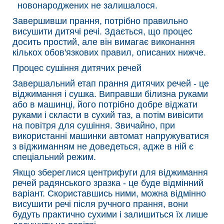
новонароджених не залишалося.
Завершивши прання, потрібно правильно
висушити дитячі речі. Здається, що процес
досить простий, але він вимагає виконання
кількох обов'язкових правил, описаних нижче.
Процес сушіння дитячих речей
Завершальний етап прання дитячих речей - це
віджимання і сушка. Виправши білизна руками
або в машинці, його потрібно добре віджати
руками і скласти в сухий таз, а потім вивісити
на повітря для сушіння. Звичайно, при
використанні машинки автомат напружуватися
з віджиманням не доведеться, адже в ній є
спеціальний режим.
Якщо збереглися центрифуги для віджимання
речей радянського зразка - це буде відмінний
варіант. Скориставшись ними, можна відмінно
висушити речі після ручного прання, вони
будуть практично сухими і залишиться їх лише