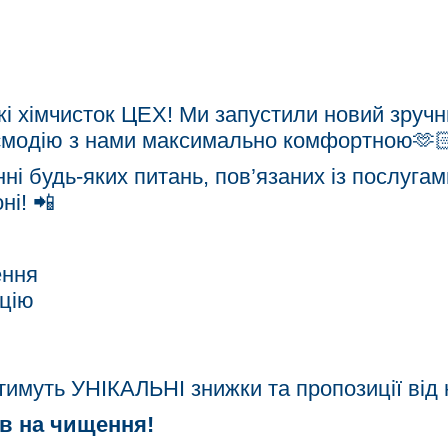
жі хімчисток ЦЕХ! Ми запустили новий зручн
аємодію з нами максимально комфортною🫶
і будь-яких питань, пов’язаних із послугам
і! 📲
ення
ацію
тимуть УНІКАЛЬНІ знижки та пропозиції від 
ів на чищення!