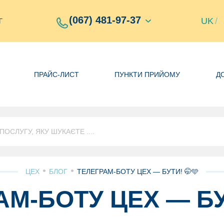
(067) 481-97-37
UK
/
Г
ПРАЙС-ЛИСТ
ПУНКТИ ПРИЙОМУ
Д
•
•
ЦЕХ
БЛОГ
ТЕЛЕГРАМ-БОТУ ЦЕХ — БУТИ! 🤭🩵
М-БОТУ ЦЕХ — БУ