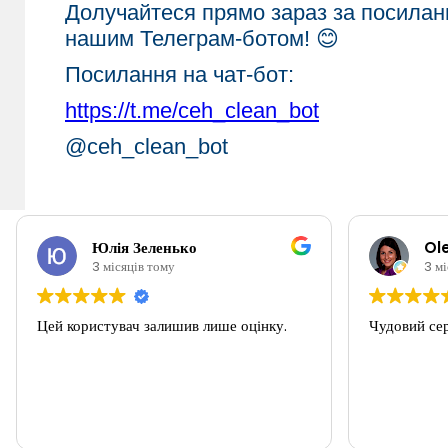
Долучайтеся прямо зараз за посиланн
нашим Телеграм-ботом! 😊
Посилання на чат-бот:
https://t.me/ceh_clean_bot
@ceh_clean_bot
Юлія Зеленько
Ol
3 місяців тому
3 мі
Цей користувач залишив лише оцінку.
Чудовий сер