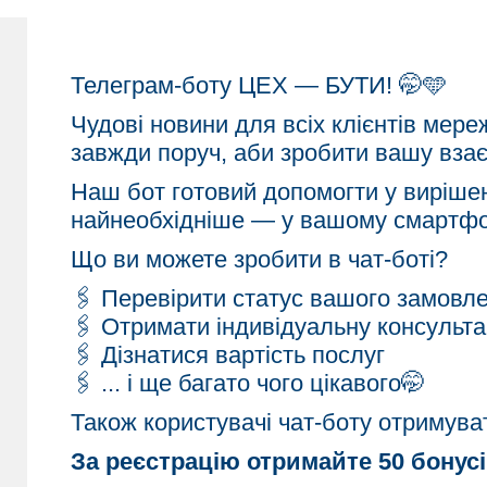
Телеграм-боту ЦЕХ — БУТИ! 🤭🩵
Чудові новини для всіх клієнтів мере
завжди поруч, аби зробити вашу вз
Наш бот готовий допомогти у вирішенн
найнеобхідніше — у вашому смартфон
Що ви можете зробити в чат-боті?
🖇️ Перевірити статус вашого замовл
🖇️ Отримати індивідуальну консульт
🖇️ Дізнатися вартість послуг
🖇️ ... і ще багато чого цікавого🤭
Також користувачі чат-боту отримува
За реєстрацію отримайте 50 бонус