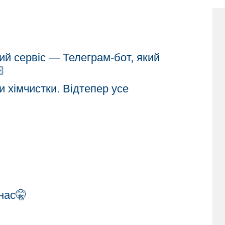
ий сервіс — Телеграм-бот, який

и хімчистки. Відтепер усе
нас🤫