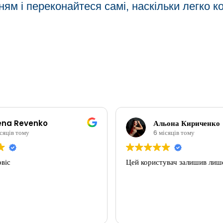
ям і переконайтеся самі, наскільки легко к
ena Revenko
Альона Кириченко
сяців тому
6 місяців тому
віс
Цей користувач залишив лише