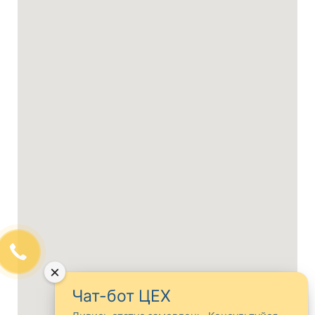
×
Чат-бот ЦЕХ