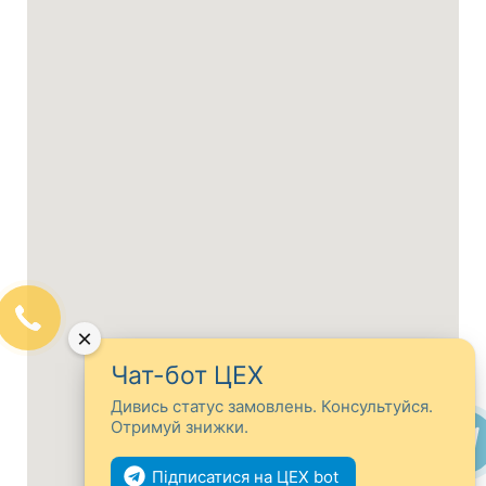
×
Чат-бот ЦЕХ
Дивись статус замовлень. Консультуйся.
Отримуй знижки.
Підписатися на ЦЕХ bot