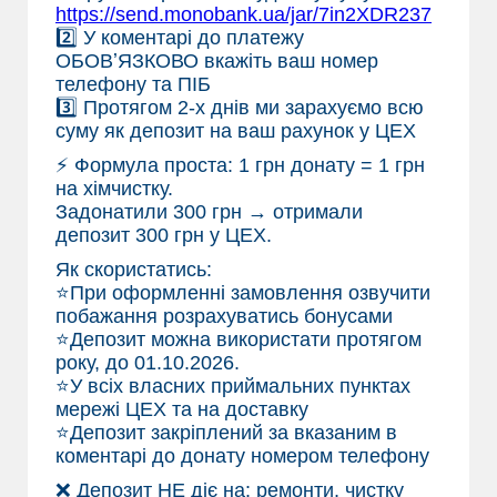
https://send.monobank.ua/jar/7in2XDR237
2️⃣ У коментарі до платежу
ОБОВʼЯЗКОВО вкажіть ваш номер
телефону та ПІБ
3️⃣ Протягом 2-х днів ми зарахуємо всю
суму як депозит на ваш рахунок у ЦЕХ
⚡ Формула проста: 1 грн донату = 1 грн
на хімчистку.
Задонатили 300 грн → отримали
депозит 300 грн у ЦЕХ.
Як скористатись:
⭐️При оформленні замовлення озвучити
побажання розрахуватись бонусами
⭐️Депозит можна використати протягом
року, до 01.10.2026.
⭐️У всіх власних приймальних пунктах
мережі ЦЕХ та на доставку
⭐️Депозит закріплений за вказаним в
коментарі до донату номером телефону
❌ Депозит НЕ діє на: ремонти, чистку