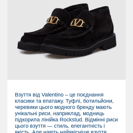
Взуття від Valentino – це поєднання
класики та епатажу. Туфлі, ботильйони,
черевики цього модного бренду мають
унікальні риси, наприклад, модниць
підкорила лінійка Rockstud. Відмінні риси
цього взуття — стиль, елегантність і
якість. Але навіть найякісніше взуття