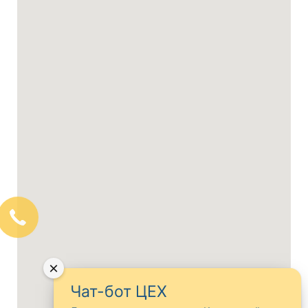
×
Чат-бот ЦЕХ