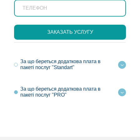
кожа)
Кол-во:
1400 грн
2305 грн
За що береться додаткова плата в
пакеті послуг "Standart"
Сумка средняя от 25 см (натуральная
За що береться додаткова плата в
кожа)
пакеті послуг "PRO"
Кол-во: