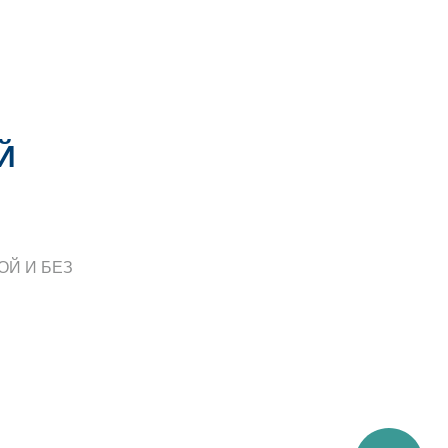
Й
ОЙ И БЕЗ