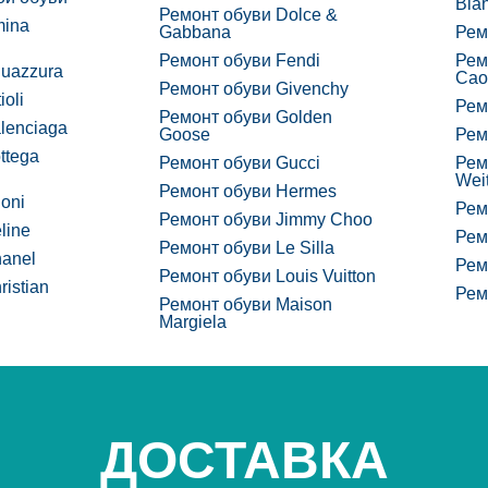
Bla
Ремонт обуви Dolce &
mina
Gabbana
Рем
Ремонт обуви Fendi
Рем
uazzura
Caov
Ремонт обуви Givenchy
oli
Рем
Ремонт обуви Golden
lenciaga
Goose
Рем
ttega
Ремонт обуви Gucci
Рем
Wei
Ремонт обуви Hermes
oni
Рем
Ремонт обуви Jimmy Choo
line
Рем
Ремонт обуви Le Silla
anel
Рем
Ремонт обуви Louis Vuitton
istian
Рем
Ремонт обуви Maison
Margiela
ДОСТАВКА