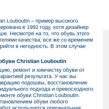
an Louboutin – пример высокого
ирована в 1992 году, хотя дизайнер
е. Несмотря на то, что обувь этого
телями качества, все же со временем
ийти в негодность. В этом случае
буви Christian Louboutin
цию, ремонт и химчистку обуви от
арантией результата. У нас вы
таврацию подошвы, восстановление
видуального подхода и превосходного
онте обуви Christian Louboutin.
становлением обуви любого
абот используется оригинальная