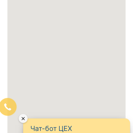
×
Чат-бот ЦЕХ